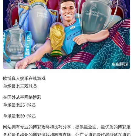
欧博真人娱乐在线游戏
单场最老三双球员
在国外从事网络博彩
单场最老25+球员
单场最老30+球员
网站拥有专业的博彩攻略和技巧分享，提供最全面、最优质的博彩服
务和最多样化的博彩游戏和赛事直播，让广大博彩爱好者能够在博彩