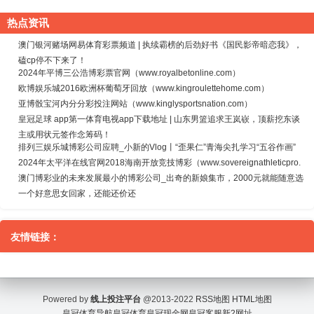
热点资讯
澳门银河赌场网易体育彩票频道 | 执续霸榜的后劲好书《国民影帝暗恋我》，
磕cp停不下来了！
2024年平博三公浩博彩票官网（www.royalbetonline.com）
欧博娱乐城2016欧洲杯葡萄牙回放（www.kingroulettehome.com）
亚博骰宝河内分分彩投注网站（www.kinglysportsnation.com）
皇冠足球 app第一体育电视app下载地址 | 山东男篮追求王岚嵚，顶薪挖东谈
主或用状元签作念筹码！
排列三娱乐城博彩公司应聘_小新的Vlog丨“歪果仁”青海尖扎学习“五谷作画”
2024年太平洋在线官网2018海南开放竞技博彩（www.sovereignathleticpro.
澳门博彩业的未来发展最小的博彩公司_出奇的新娘集市，2000元就能随意选
一个好意思女回家，还能还价还
友情链接：
Powered by
线上投注平台
@2013-2022
RSS地图
HTML地图
皇冠体育导航
皇冠体育
皇冠现金网
皇冠客服
新2网址